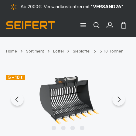
Ab 2000€: Versandkostenfrei mit "
VERSAND26
"
alt springen
Ware
Home
Sortiment
Löffel
Sieblöffel
5-10 Tonnen
Bildergalerie überspringen
5 - 10 t