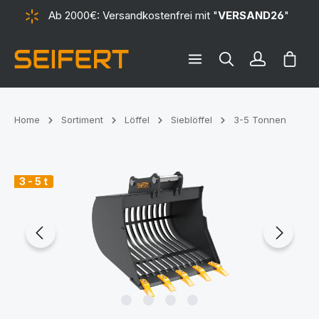
Ab 2000€: Versandkostenfrei mit "
VERSAND26
"
alt springen
Ware
Home
Sortiment
Löffel
Sieblöffel
3-5 Tonnen
Bildergalerie überspringen
3 - 5 t