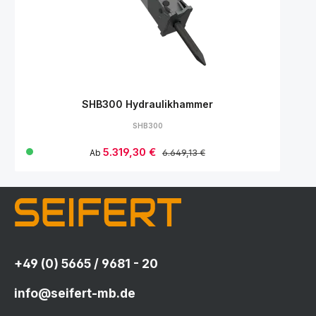
SHB300 Hydraulikhammer
SHB300
Verkaufspreis:
5.319,30 €
Regulärer Preis:
Ab
6.649,13 €
+49 (0) 5665 / 9681 - 20
info@seifert-mb.de