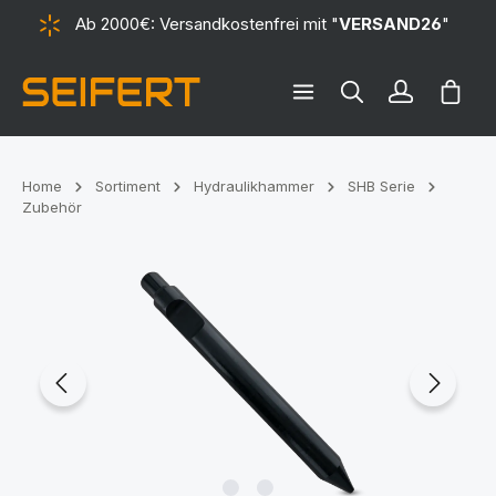
Ab 2000€: Versandkostenfrei mit "
VERSAND26
"
alt springen
Ware
Home
Sortiment
Hydraulikhammer
SHB Serie
Zubehör
Bildergalerie überspringen