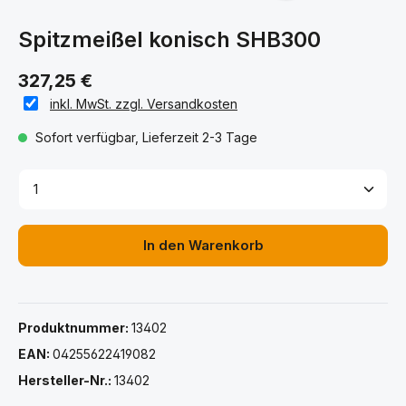
Spitzmeißel konisch SHB300
327,25 €
inkl. MwSt. zzgl. Versandkosten
Sofort verfügbar, Lieferzeit 2-3 Tage
Produkt Anzahl: Gib den gewünschten Wert ein ode
In den Warenkorb
Produktnummer:
13402
EAN:
04255622419082
Hersteller-Nr.:
13402