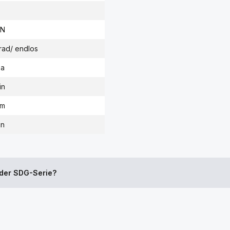
kN
rad/ endlos
Pa
in
mm
in
 der SDG-Serie?