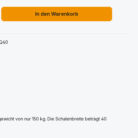
ib den gewünschten Wert ein oder benu
In den Warenkorb
Q40
gewicht von nur 150 kg. Die Schalenbreite beträgt 40