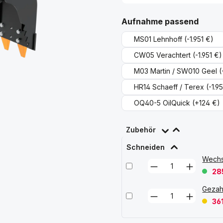
ausw
Aufnahme passend
MS01 Lehnhoff
(-1.951 €)
CW05 Verachtert
(-1.951 €)
M03 Martin / SW010 Geel
(
HR14 Schaeff / Terex
(-1.9
OQ40-5 OilQuick
(+124 €)
Zubehör
Schneiden
Wechs
28
Gezah
36