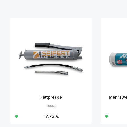
Fettpresse
Mehrzwe
10001
Regulärer Preis:
17,73 €