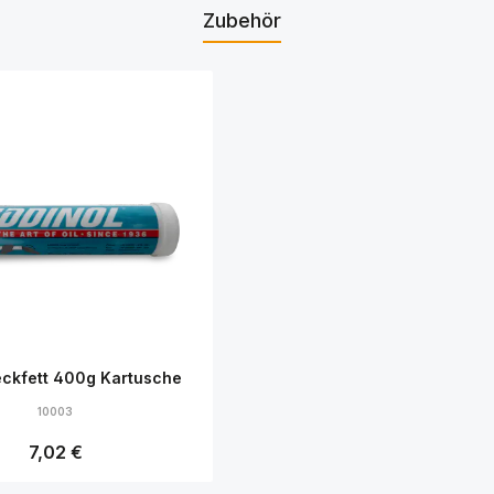
Zubehör
ckfett 400g Kartusche
10003
Regulärer Preis:
7,02 €