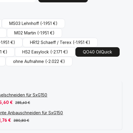
ählen
MS03 Lehnhoff
(-1.951 €)
M02 Martin
(-1.951 €)
-1.951 €)
HR12 Schaeff / Terex
(-1.951 €)
51 €)
HS2 Easylock
(-2.171 €)
QO40 OilQuick
ohne Aufnahme
(-2.022 €)
elschneiden für SxG150
5,60 €
285,60 €
nte Anbauschneiden für SxG150
1,76 €
380,80 €