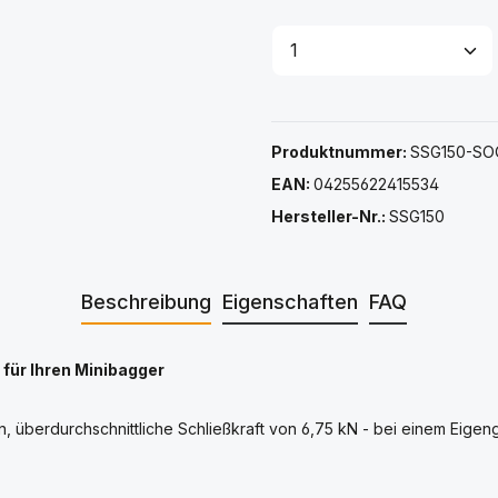
Produkt Anzahl: G
Produktnummer:
SSG150-SO
EAN:
04255622415534
Hersteller-Nr.:
SSG150
Beschreibung
Eigenschaften
FAQ
für Ihren Minibagger
, überdurchschnittliche Schließkraft von 6,75 kN - bei einem Eigen