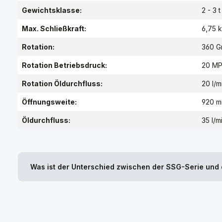
Gewichtsklasse:
2 - 3 t
Max. Schließkraft:
6,75 
Rotation:
360 G
Rotation Betriebsdruck:
20 M
Rotation Öldurchfluss:
20 l/m
Öffnungsweite:
920 
Öldurchfluss:
35 l/m
Was ist der Unterschied zwischen der SSG-Serie und