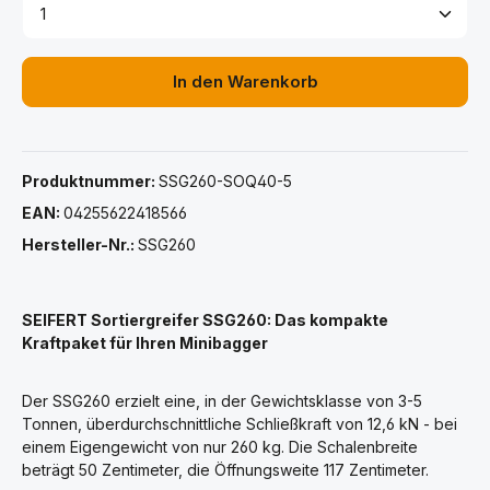
Produkt Anzahl: Gib den gewünschten Wert ein ode
In den Warenkorb
Produktnummer:
SSG260-SOQ40-5
EAN:
04255622418566
Hersteller-Nr.:
SSG260
SEIFERT Sortiergreifer SSG260: Das kompakte
Kraftpaket für Ihren Minibagger
Der SSG260 erzielt eine, in der Gewichtsklasse von 3-5
Tonnen, überdurchschnittliche Schließkraft von 12,6 kN - bei
einem Eigengewicht von nur 260 kg. Die Schalenbreite
beträgt 50 Zentimeter, die Öffnungsweite 117 Zentimeter.