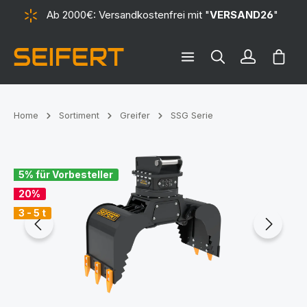
Ab 2000€: Versandkostenfrei mit "
VERSAND26
"
alt springen
Ware
Home
Sortiment
Greifer
SSG Serie
Bildergalerie überspringen
5% für Vorbesteller
20%
3 - 5 t