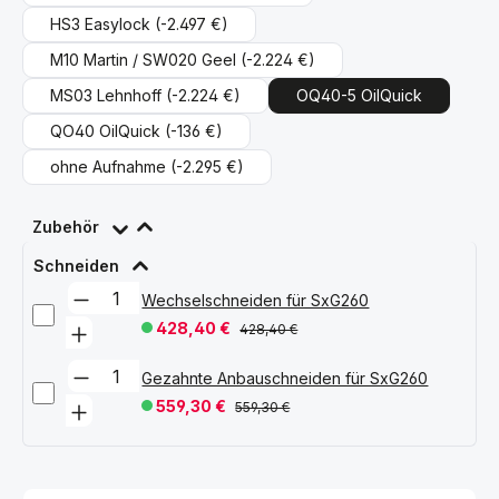
HS3 Easylock
(-2.497 €)
M10 Martin / SW020 Geel
(-2.224 €)
MS03 Lehnhoff
(-2.224 €)
OQ40-5 OilQuick
QO40 OilQuick
(-136 €)
ohne Aufnahme
(-2.295 €)
Zubehör
Schneiden
Wechselschneiden für SxG260
428,40 €
428,40 €
Gezahnte Anbauschneiden für SxG260
559,30 €
559,30 €