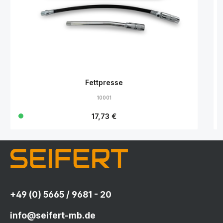
Fettpresse
10001
Regulärer Preis:
17,73 €
+49 (0) 5665 / 9681 - 20
info@seifert-mb.de