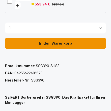
553,94 €
583,10 €
Produkt Anzahl: Gib den gewünschten Wert ein ode
In den Warenkorb
Produktnummer:
SSG390-SHS3
EAN:
04255622418573
Hersteller-Nr.:
SSG390
SEIFERT Sortiergreifer SSG390: Das Kraftpaket für Ihren
Minibagger