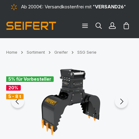
Ab 2000€: Versandkostenfrei mit "
VERSAND26
"
alt springen
Ware
Home
Sortiment
Greifer
SSG Serie
Bildergalerie überspringen
5% für Vorbesteller
20%
5 - 8 t