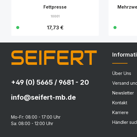
Fettpresse
Mehrzwe
10001
Regulärer Preis:
17,73 €
Details
Informat
Über Uns
+49 (0) 5665 / 9681 - 20
Versand un
Newsletter
info@seifert-mb.de
Kontakt
Karriere
Mo-Fr: 08:00 - 17:00 Uhr
Händler su
Sa: 08:00 - 12:00 Uhr