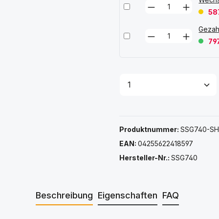
58
Gezah
79
Produkt Anzahl: G
Produktnummer:
SSG740-SH
EAN:
04255622418597
Hersteller-Nr.:
SSG740
Beschreibung
Eigenschaften
FAQ