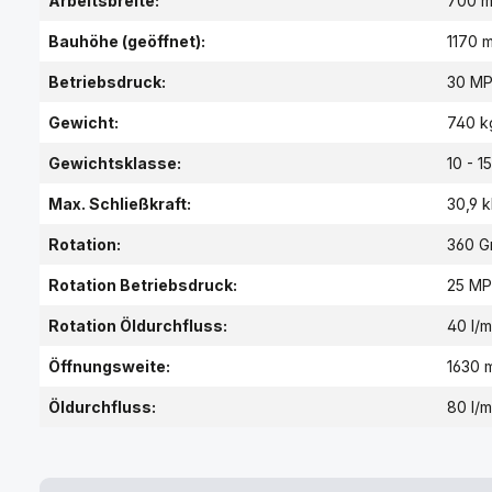
Arbeitsbreite:
700 
Bauhöhe (geöffnet):
1170 
Betriebsdruck:
30 M
Gewicht:
740 k
Gewichtsklasse:
10 - 15
Max. Schließkraft:
30,9 
Rotation:
360 G
Rotation Betriebsdruck:
25 MP
Rotation Öldurchfluss:
40 l/m
Öffnungsweite:
1630 
Öldurchfluss:
80 l/m