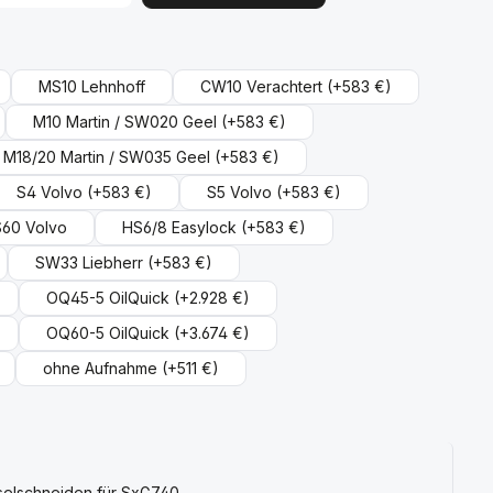
ählen
MS10 Lehnhoff
CW10 Verachtert
(+583 €)
M10 Martin / SW020 Geel
(+583 €)
M18/20 Martin / SW035 Geel
(+583 €)
S4 Volvo
(+583 €)
S5 Volvo
(+583 €)
S60 Volvo
HS6/8 Easylock
(+583 €)
SW33 Liebherr
(+583 €)
OQ45-5 OilQuick
(+2.928 €)
OQ60-5 OilQuick
(+3.674 €)
ohne Aufnahme
(+511 €)
elschneiden für SxG740