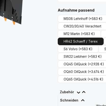
ausw
Aufnahme passend
MS08 Lehnhoff
(+583 €)
CW20/30/40 Verachtert
M12 Martin
(+583 €)
HR42 Schaeff / Terex
S6 Volvo
(+583 €)
SW22 Liebherr
(+583 €)
OQ45 OilQuick
(+2.928 €)
OQ60 OilQuick
(+3.674 €)
OQ65 OilQuick
(+4.516 €)
Zubehör
Schneiden
Wechs