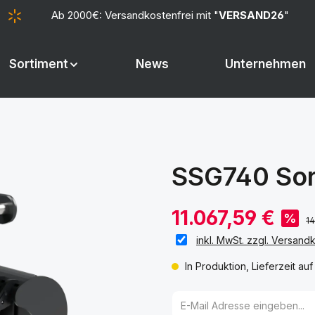
Ab 2000€: Versandkostenfrei mit "
VERSAND26
"
Sortiment
News
Unternehmen
SSG740 Sort
11.067,59 €
%
14
inkl. MwSt. zzgl. Versand
In Produktion, Lieferzeit au