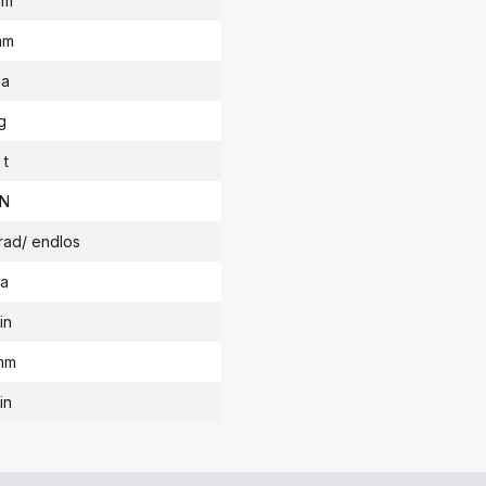
mm
mm
Pa
g
 t
kN
rad/ endlos
a
in
mm
in