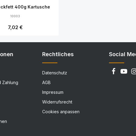
ckfett 400g Kartusche
10003
Regulärer Preis:
7,02 €
Details
ionen
Rechtliches
Social Me
Datenschutz
d Zahlung
AGB
Impressum
Widerrufsrecht
Cookies anpassen
chen