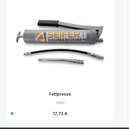
Fettpresse
10001
Regulärer Preis:
17,73 €