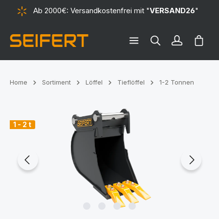
Ab 2000€: Versandkostenfrei mit "
VERSAND26
"
alt springen
Ware
Home
Sortiment
Löffel
Tieflöffel
1-2 Tonnen
Bildergalerie überspringen
1 - 2 t