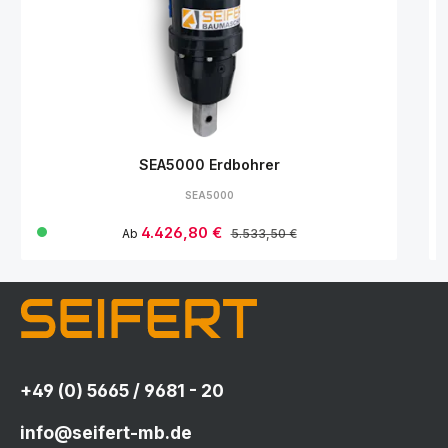
SEA5000 Erdbohrer
SEA5000
Verkaufspreis:
4.426,80 €
Regulärer Preis:
Ab
5.533,50 €
+49 (0) 5665 / 9681 - 20
info@seifert-mb.de