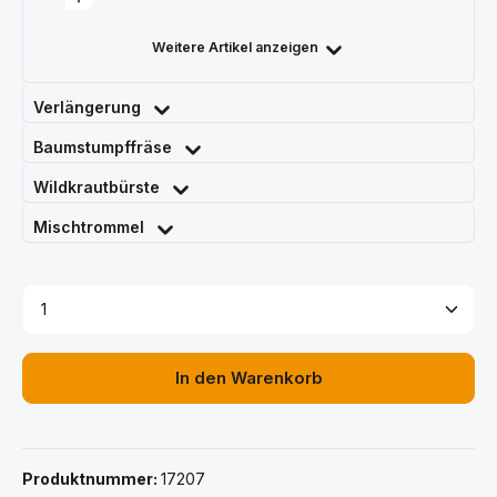
Weitere Artikel anzeigen
Verlängerung
Baumstumpffräse
Wildkrautbürste
Mischtrommel
Produkt Anzahl: Gib den gewünschten Wert ein ode
In den Warenkorb
Produktnummer:
17207