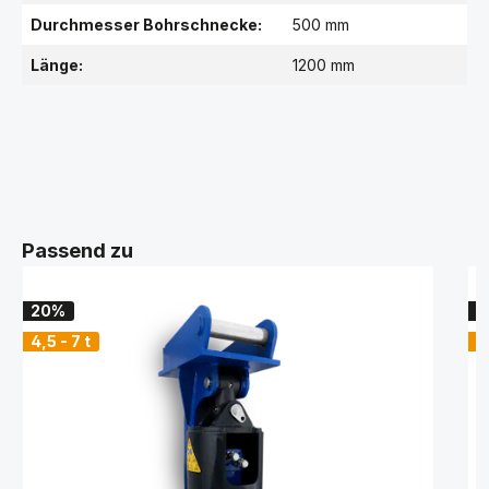
Durchmesser Bohrschnecke:
500 mm
Länge:
1200 mm
Passend zu
20%
2
4,5 - 7 t
6 