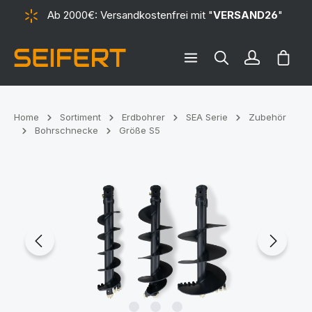
Ab 2000€: Versandkostenfrei mit "
VERSAND26
"
alt springen
Ware
Home
Sortiment
Erdbohrer
SEA Serie
Zubehör
Bohrschnecke
Größe S5
Bildergalerie überspringen