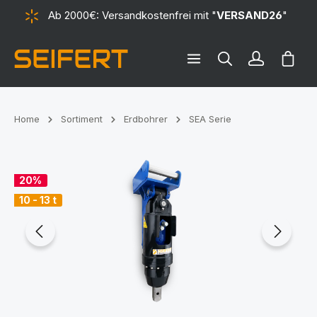
Ab 2000€: Versandkostenfrei mit "
VERSAND26
"
alt springen
Ware
Home
Sortiment
Erdbohrer
SEA Serie
Bildergalerie überspringen
20%
10 - 13 t