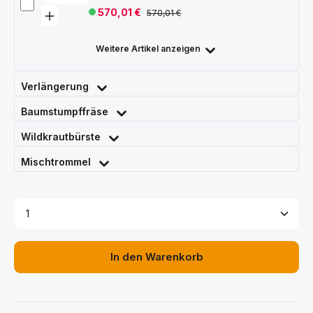
570,01 €
570,01 €
Weitere Artikel anzeigen
Verlängerung
Baumstumpffräse
Wildkrautbürste
Mischtrommel
Produkt Anzahl: Gib den gewünschten Wert ein ode
In den Warenkorb