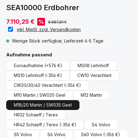
SEA10000 Erdbohrer
7.110,25 €
%
8.887,81 €
inkl. MwSt. zzgl. Versandkosten
Wenige Stück verfügbar, Lieferzeit 4-5 Tage
auswählen
Aufnahme passend
Euroaufnahme
(+576 €)
MS08 Lehnhoff
MS10 Lehnhoff
(-356 €)
CW10 Verachtert
CW20/30/40 Verachtert
(-356 €)
M10 Martin / SW020 Geel
M12 Martin
M18/20 Martin / SW035 Geel
HR32 Schaeff / Terex
HR42 Schaeff / Terex
(-356 €)
S4 Volvo
S5 Volvo
S6 Volvo
S60 Volvo
(-356 €)