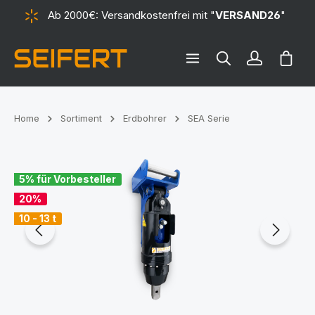
Ab 2000€: Versandkostenfrei mit "
VERSAND26
"
alt springen
Ware
Home
Sortiment
Erdbohrer
SEA Serie
Bildergalerie überspringen
5% für Vorbesteller
20%
10 - 13 t