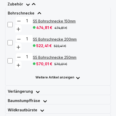
Zubehör
Bohrschnecke
S5 Bohrschnecke 150mm
474,81 €
474,81 €
S5 Bohrschnecke 200mm
522,41 €
522,41 €
S5 Bohrschnecke 250mm
570,01 €
570,01 €
Weitere Artikel anzeigen
Verlängerung
Baumstumpffräse
Wildkrautbürste