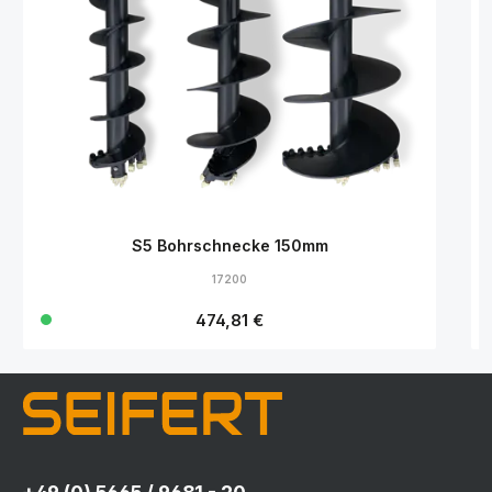
S5 Bohrschnecke 150mm
17200
Regulärer Preis:
474,81 €