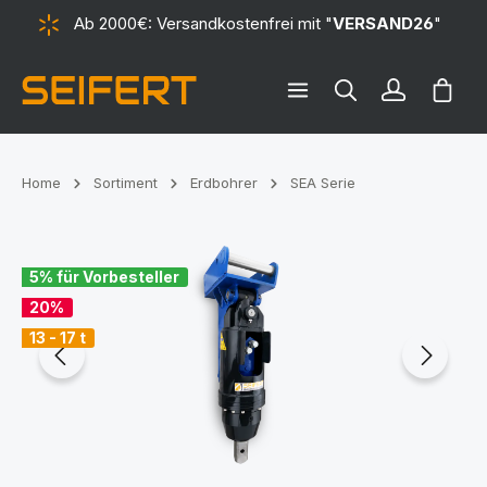
Ab 2000€: Versandkostenfrei mit "
VERSAND26
"
alt springen
Ware
Home
Sortiment
Erdbohrer
SEA Serie
Bildergalerie überspringen
5% für Vorbesteller
20%
13 - 17 t