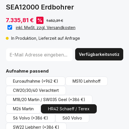
SEA12000 Erdbohrer
7.335,81 €
%
9.652,39 €
inkl. MwSt. zzgl. Versandkosten
In Produktion, Lieferzeit auf Anfrage
Verfügbarkeitsnotiz
auswählen
Aufnahme passend
Euroaufnahme
(+962 €)
MS10 Lehnhoff
CW20/30/40 Verachtert
M18/20 Martin / SW035 Geel
(+386 €)
M26 Martin
HR42 Schaeff / Terex
S6 Volvo
(+386 €)
S60 Volvo
SW22 Liebherr
(+386 €)