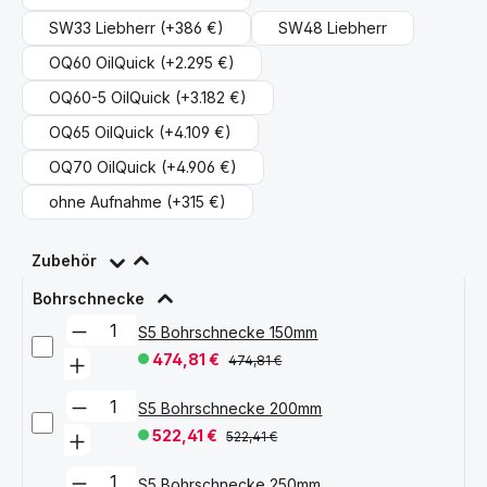
SW33 Liebherr
(+386 €)
SW48 Liebherr
OQ60 OilQuick
(+2.295 €)
OQ60-5 OilQuick
(+3.182 €)
OQ65 OilQuick
(+4.109 €)
OQ70 OilQuick
(+4.906 €)
ohne Aufnahme
(+315 €)
Zubehör
Bohrschnecke
S5 Bohrschnecke 150mm
474,81 €
474,81 €
S5 Bohrschnecke 200mm
522,41 €
522,41 €
S5 Bohrschnecke 250mm