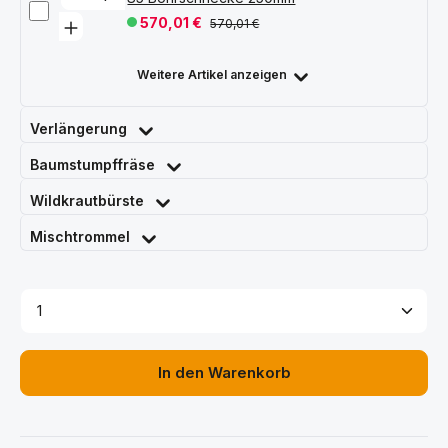
570,01 €
570,01 €
Weitere Artikel anzeigen
Verlängerung
Baumstumpffräse
Wildkrautbürste
Mischtrommel
Produkt Anzahl: Gib den gewünschten Wert ein ode
In den Warenkorb