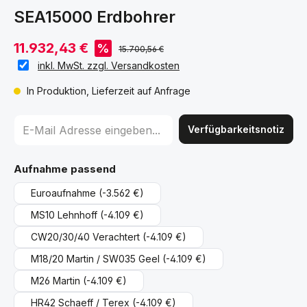
SEA15000 Erdbohrer
11.932,43 €
%
15.700,56 €
inkl. MwSt. zzgl. Versandkosten
In Produktion, Lieferzeit auf Anfrage
Verfügbarkeitsnotiz
auswählen
Aufnahme passend
Euroaufnahme
(-3.562 €)
MS10 Lehnhoff
(-4.109 €)
CW20/30/40 Verachtert
(-4.109 €)
M18/20 Martin / SW035 Geel
(-4.109 €)
M26 Martin
(-4.109 €)
HR42 Schaeff / Terex
(-4.109 €)