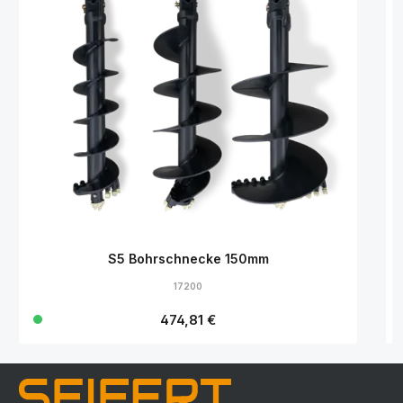
S5 Bohrschnecke 150mm
17200
Regulärer Preis:
474,81 €