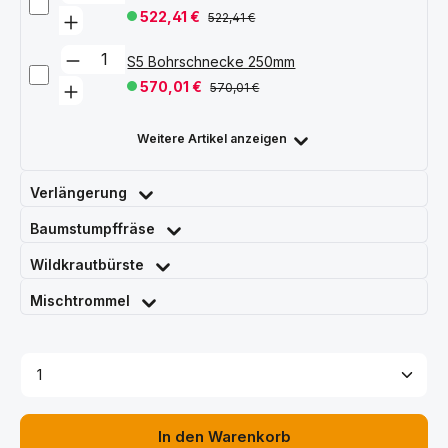
522,41 €
522,41 €
S5 Bohrschnecke 250mm
570,01 €
570,01 €
Weitere Artikel anzeigen
Verlängerung
Baumstumpffräse
Wildkrautbürste
Mischtrommel
Produkt Anzahl: Gib den gewünschten Wert ein ode
In den Warenkorb