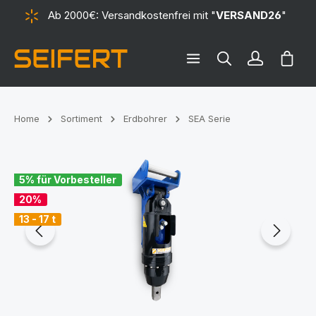
Ab 2000€: Versandkostenfrei mit "
VERSAND26
"
alt springen
Ware
Home
Sortiment
Erdbohrer
SEA Serie
Bildergalerie überspringen
5% für Vorbesteller
20%
13 - 17 t