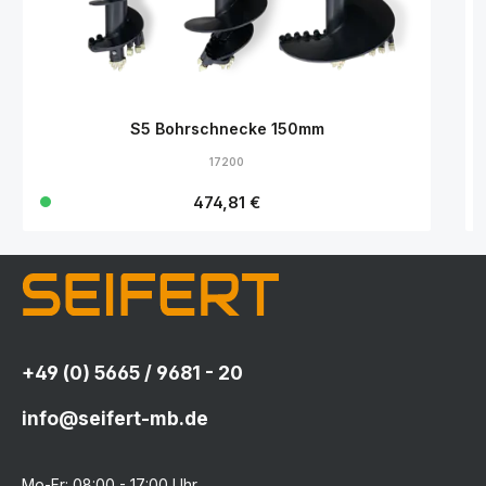
S5 Bohrschnecke 150mm
17200
Regulärer Preis:
474,81 €
+49 (0) 5665 / 9681 - 20
info@seifert-mb.de
Mo-Fr: 08:00 - 17:00 Uhr