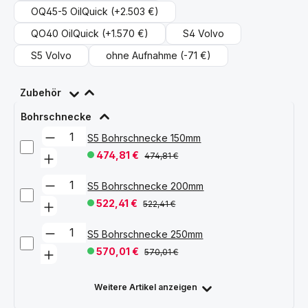
OQ45-5 OilQuick
(+2.503 €)
QO40 OilQuick
(+1.570 €)
S4 Volvo
S5 Volvo
ohne Aufnahme
(-71 €)
Zubehör
Bohrschnecke
S5 Bohrschnecke 150mm
474,81 €
474,81 €
S5 Bohrschnecke 200mm
522,41 €
522,41 €
S5 Bohrschnecke 250mm
570,01 €
570,01 €
Weitere Artikel anzeigen