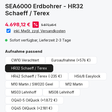
SEA6000 Erdbohrer - HR32
Schaeff / Terex
4.698,12 €
%
5.872,65 €
inkl. MwSt. zzgl. Versandkosten
Sofort verfügbar, Lieferzeit 2-3 Tage
auswählen
Aufnahme passend
CW10 Verachtert
Euroaufnahme
(+576 €)
HR32 Schaeff / Terex
HR42 Schaeff / Terex
(-235 €)
HS6/8 Easylock
M10 Martin / SW020 Geel
M12 Martin
MS03 Lehnhoff
MS08 Lehnhoff
OQ40-5 OilQuick
(+1.872 €)
OQ45 OilQuick
(+2.181 €)