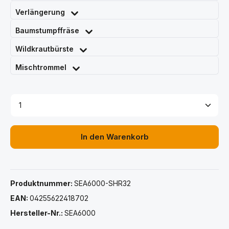
Verlängerung
Baumstumpffräse
Wildkrautbürste
Mischtrommel
Produkt Anzahl: Gib den gewünschten Wert ein ode
In den Warenkorb
Produktnummer:
SEA6000-SHR32
EAN:
04255622418702
Hersteller-Nr.:
SEA6000