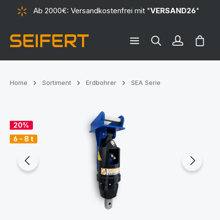
Ab 2000€: Versandkostenfrei mit "
VERSAND26
"
alt springen
Ware
Home
Sortiment
Erdbohrer
SEA Serie
Bildergalerie überspringen
20%
6 - 8 t