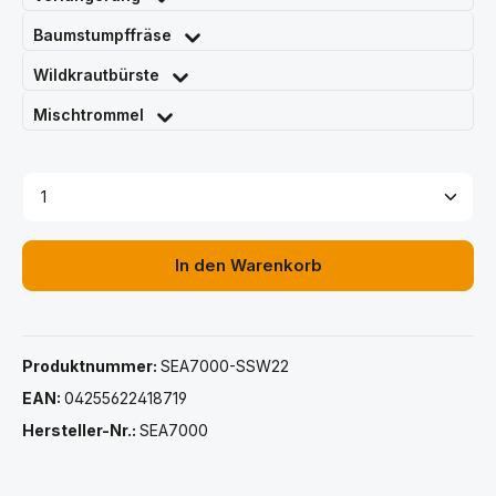
Baumstumpffräse
Wildkrautbürste
Mischtrommel
Produkt Anzahl: Gib den gewünschten Wert ein ode
In den Warenkorb
Produktnummer:
SEA7000-SSW22
EAN:
04255622418719
Hersteller-Nr.:
SEA7000