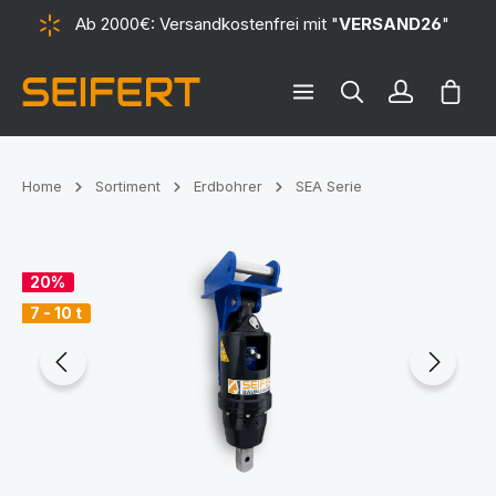
Ab 2000€: Versandkostenfrei mit "
VERSAND26
"
alt springen
Ware
Home
Sortiment
Erdbohrer
SEA Serie
Bildergalerie überspringen
20%
7 - 10 t