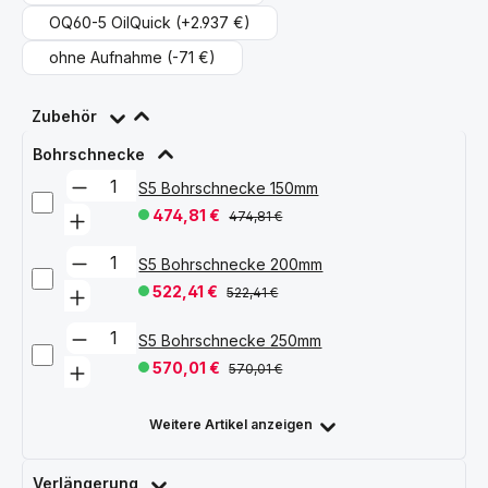
OQ60-5 OilQuick
(+2.937 €)
ohne Aufnahme
(-71 €)
Zubehör
Bohrschnecke
S5 Bohrschnecke 150mm
474,81 €
474,81 €
S5 Bohrschnecke 200mm
522,41 €
522,41 €
S5 Bohrschnecke 250mm
570,01 €
570,01 €
Weitere Artikel anzeigen
Verlängerung