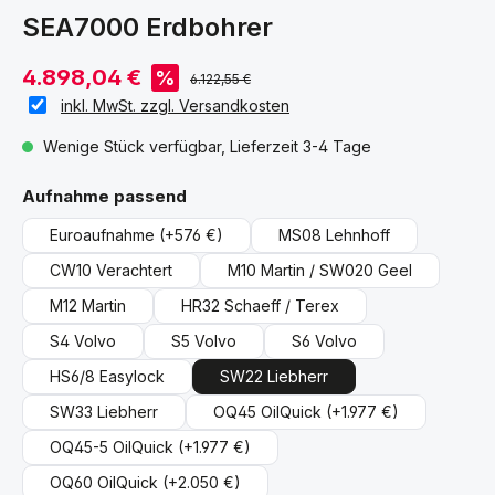
SEA7000 Erdbohrer
4.898,04 €
%
6.122,55 €
inkl. MwSt. zzgl. Versandkosten
Wenige Stück verfügbar, Lieferzeit 3-4 Tage
auswählen
Aufnahme passend
Euroaufnahme
(+576 €)
MS08 Lehnhoff
CW10 Verachtert
M10 Martin / SW020 Geel
M12 Martin
HR32 Schaeff / Terex
S4 Volvo
S5 Volvo
S6 Volvo
HS6/8 Easylock
SW22 Liebherr
SW33 Liebherr
OQ45 OilQuick
(+1.977 €)
OQ45-5 OilQuick
(+1.977 €)
OQ60 OilQuick
(+2.050 €)